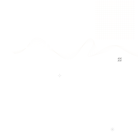
3D Factory —
Innovatiivsed 3D-
teenused
Pakume professionaalseid 3D-printimise, 3D-skaneerimise
ja 3D-modelleerimise lahendusi. Kasutame kaasaegseid
tehnoloogiaid, sh süsinikmaterjale, ning toodame kuni 1
meetri suuruseid detaile. Meie 3D-stuudio on tegutsenud
alates 2001. aastast, ühendades kogemuse ja