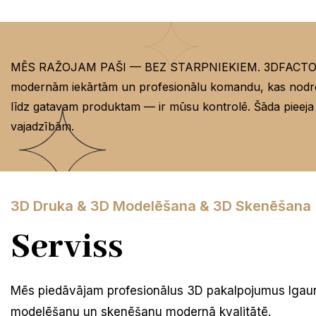
MĒS RAŽOJAM PAŠI — BEZ STARPNIEKIEM. 3DFACTORY.E
modernām iekārtām un profesionālu komandu, kas nodro
līdz gatavam produktam — ir mūsu kontrolē. Šāda pieeja ļau
vajadzībām.
3D Druka & 3D Modelēšana & 3D Skenēšana
Serviss
Mēs piedāvājam profesionālus 3D pakalpojumus Igaun
modelēšanu un skenēšanu modernā kvalitātē.