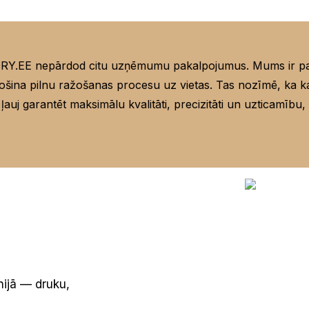
E nepārdod citu uzņēmumu pakalpojumus. Mums ir paši
šina pilnu ražošanas procesu uz vietas. Tas nozīmē, ka 
j garantēt maksimālu kvalitāti, precizitāti un uzticamību, k
ijā — druku,