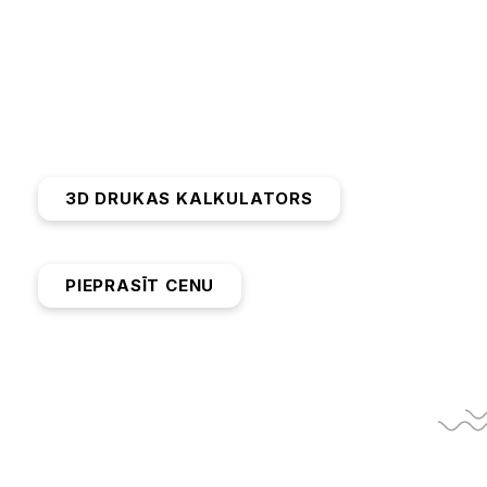
risinājumus. Izmantojam modernus materiālus, tosta
ražojam lielizmēra detaļas līdz 1 metram. Mūsu 3D s
gada, apvienojot pieredzi un inovācijas.
3D DRUKAS KALKULATORS
PIEPRASĪT CENU