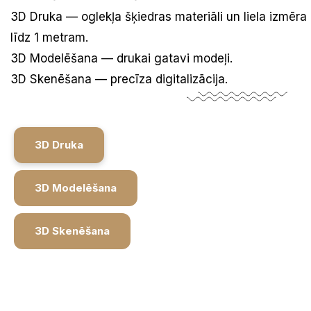
3D Druka — oglekļa šķiedras materiāli un liela izmēr
līdz 1 metram.
3D Modelēšana — drukai gatavi modeļi.
3D Skenēšana — precīza digitalizācija.
3D Druka
3D Modelēšana
3D Skenēšana