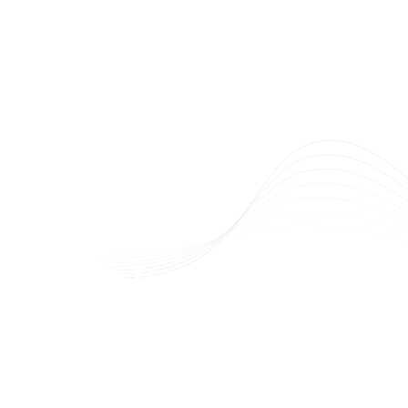
3D Factory — Inovatīvi
Mēs piedāvājam profesionālus 3D drukāšanas, 3D