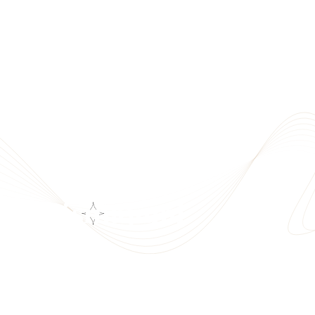
 3D risinājumi
 skenēšanas un 3D modelēšanas