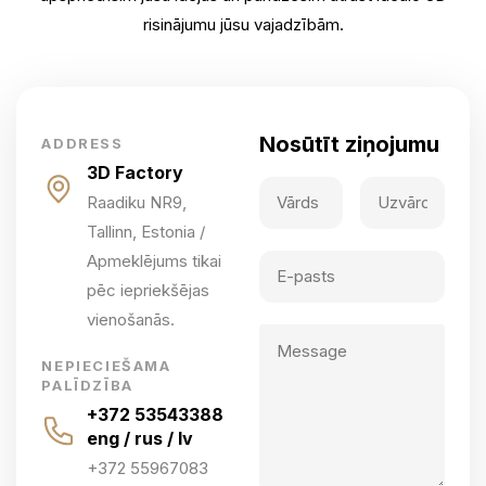
risinājumu jūsu vajadzībām.
Nosūtīt ziņojumu
ADDRESS
3D Factory
Raadiku NR9,
Tallinn, Estonia /
Apmeklējums tikai
pēc iepriekšējas
vienošanās.
NEPIECIEŠAMA
PALĪDZĪBA
+372 53543388
eng / rus / lv
+372 55967083