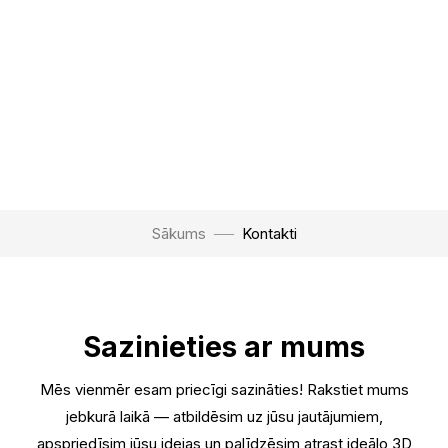
Sākums
Kontakti
Sazinieties ar mums
Mēs vienmēr esam priecīgi sazināties! Rakstiet mums
jebkurā laikā — atbildēsim uz jūsu jautājumiem,
apspriedīsim jūsu idejas un palīdzēsim atrast ideālo 3D