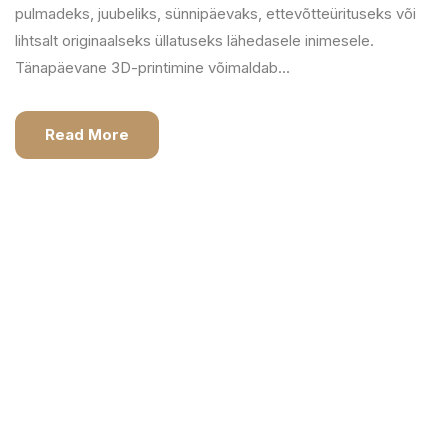
pulmadeks, juubeliks, sünnipäevaks, ettevõtteürituseks või
lihtsalt originaalseks üllatuseks lähedasele inimesele.
Tänapäevane 3D-printimine võimaldab...
Read More