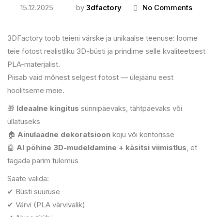
15.12.2025
by
3dfactory
No Comments
3DFactory toob teieni värske ja unikaalse teenuse:
loome
teie fotost realistliku 3D-büsti ja prindime selle kvaliteetsest
PLA-materjalist
.
Piisab vaid mõnest selgest fotost — ülejäänu eest
hoolitseme meie.
🎁
Ideaalne kingitus
sünnipäevaks, tähtpäevaks või
üllatuseks
🏠
Ainulaadne dekoratsioon
koju või kontorisse
🤖
AI põhine 3D-mudeldamine + käsitsi viimistlus
, et
tagada parim tulemus
Saate valida:
✔ Büsti suuruse
✔ Värvi (PLA värvivalik)