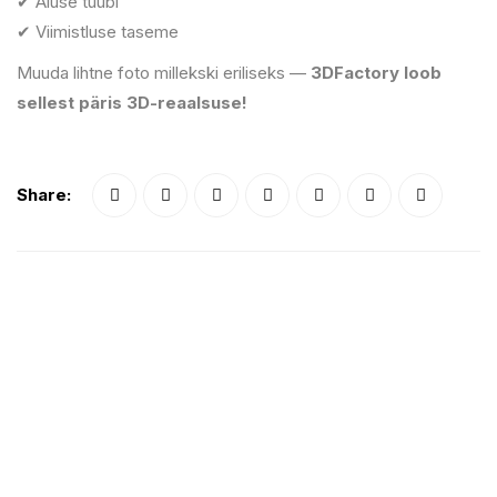
✔ Aluse tüübi
✔ Viimistluse taseme
Muuda lihtne foto millekski eriliseks —
3DFactory loob
sellest päris 3D-reaalsuse!
Share: