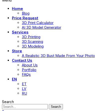
Menu
Home
Blog
Price Request
3D Print Calculator
AI 3D Model Generator
Services
3D Printing
3D Scanning
3D Modeling
Store
A Realistic 3D Bust Made From Your Photo
Contact Us
About Us
Portfolio
FAQs
EN
ET
LV
RU
Search
Search