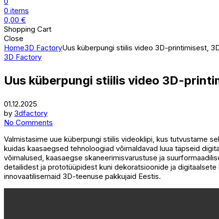
0
0
items
0,00
€
Shopping Cart
Close
Home
3D Factory
Uus küberpungi stiilis video 3D-printimisest, 
3D Factory
Uus küberpungi stiilis video 3D-print
01.12.2025
by
3dfactory
No Comments
Valmistasime uue küberpungi stiilis videoklipi, kus tutvustame 
kuidas kaasaegsed tehnoloogiad võimaldavad luua täpseid digita
võimalused, kaasaegse skaneerimisvarustuse ja suurformaadilised
detailidest ja prototüüpidest kuni dekoratsioonide ja digitaalse
innovaatilisemaid 3D-teenuse pakkujaid Eestis.