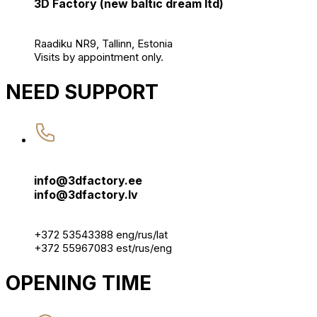
3D Factory (new baltic dream ltd)
Raadiku NR9, Tallinn, Estonia
Visits by appointment only.
NEED SUPPORT
info@3dfactory.ee
info@3dfactory.lv
+372 53543388 eng/rus/lat
+372 55967083 est/rus/eng
OPENING TIME