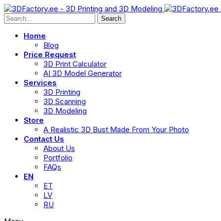
Search
Home
Blog
Price Request
3D Print Calculator
AI 3D Model Generator
Services
3D Printing
3D Scanning
3D Modeling
Store
A Realistic 3D Bust Made From Your Photo
Contact Us
About Us
Portfolio
FAQs
EN
ET
LV
RU