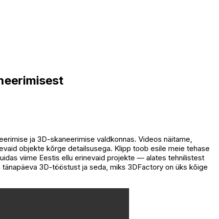
neerimisest
elleerimise ja 3D-skaneerimise valdkonnas. Videos näitame,
vaid objekte kõrge detailsusega. Klipp toob esile meie tehase
as viime Eestis ellu erinevaid projekte — alates tehnilistest
sta tänapäeva 3D-tööstust ja seda, miks 3DFactory on üks kõige