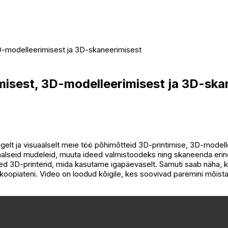
3D-modelleerimisest ja 3D-skaneerimisest
imisest, 3D-modelleerimisest ja 3D-ska
selgelt ja visuaalselt meie töö põhimõtteid 3D-printimise, 3D-mod
alseid mudeleid, muuta ideed valmistoodeks ning skaneerida erine
 3D-printerid, mida kasutame igapäevaselt. Samuti saab näha, kuid
te koopiateni. Video on loodud kõigile, kes soovivad paremini mõi